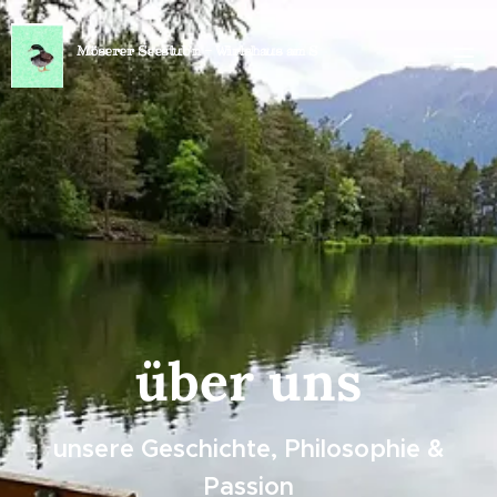
Möserer Seestub'n - Wirtshaus am S
ee
über uns
unsere Geschichte, Philosophie &
Passion