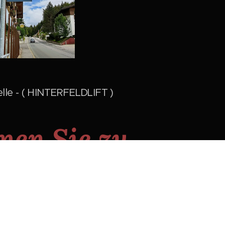
lle - ( HINTERFELDLIFT )
en Sie zu
 Garmisch - Mittenwald - Seefeld