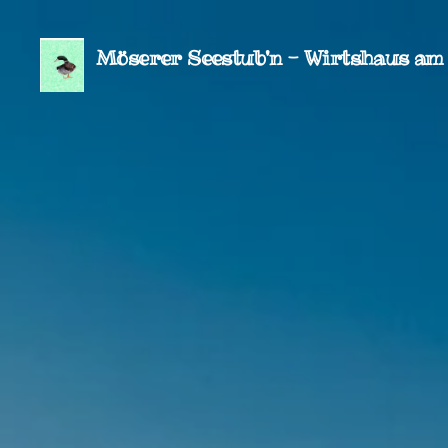
Möserer Seestub'n - Wirtshaus am
ee
S