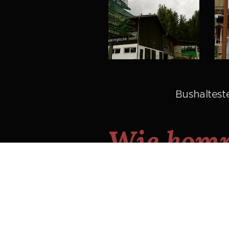
Bushalteste
Wie komm
uns:
Von München:
über